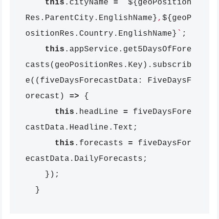
this
.
cityName
=
`
${
geoPosition
Res
.
ParentCity
.
EnglishName
}
,
${
geoP
ositionRes
.
Country
.
EnglishName
}
`
;
this
.
appService
.
get5DaysOfFore
casts
(
geoPositionRes
.
Key
).
subscrib
e
((
fiveDaysForecastData
:
FiveDaysF
orecast
)
=>
{
this
.
headLine
=
fiveDaysFore
castData
.
Headline
.
Text
;
this
.
forecasts
=
fiveDaysFor
ecastData
.
DailyForecasts
;
});
}