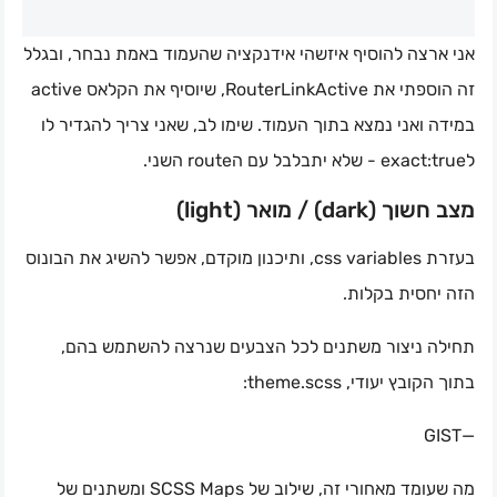
אני ארצה להוסיף איזשהי אידנקציה שהעמוד באמת נבחר, ובגלל
זה הוספתי את RouterLinkActive, שיוסיף את הקלאס active
במידה ואני נמצא בתוך העמוד. שימו לב, שאני צריך להגדיר לו
לexact:true - שלא יתבלבל עם הroute השני.
מצב חשוך (dark) / מואר (light)
בעזרת css variables, ותיכנון מוקדם, אפשר להשיג את הבונוס
הזה יחסית בקלות.
תחילה ניצור משתנים לכל הצבעים שנרצה להשתמש בהם,
בתוך הקובץ יעודי, theme.scss:
—GIST
מה שעומד מאחורי זה, שילוב של SCSS Maps ומשתנים של