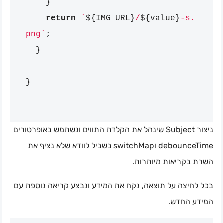
}
return
`
${
IMG_URL
}
/
${
value
}
-s.
png`
;
}
}
ניצור Subject שינהל את הקלדת התווים ונשתמש באופרטורים
debounceTime וswitchMap בשביל לוודא שלא נציף את
השרת בקריאות מיותרות.
בכל לחיצה על תוצאה, נקח את המידע ונבצע קריאה נוספת עם
המידע החדש.