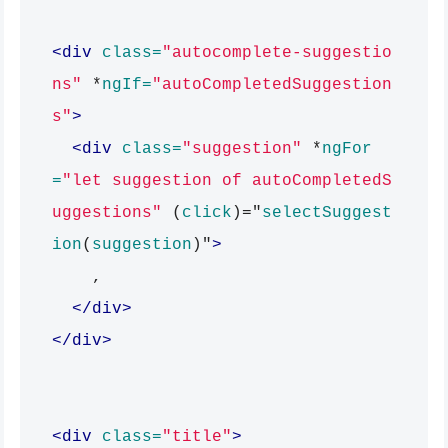
<div
class=
"autocomplete-suggestio
ns"
*
ngIf=
"autoCompletedSuggestion
s"
>
<div
class=
"suggestion"
*
ngFor
=
"let suggestion of autoCompletedS
uggestions"
(
click
)="
selectSuggest
ion
(
suggestion
)"
>
    , 

</div>
</div>
<div
class=
"title"
>