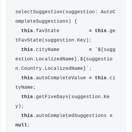
selectSuggestion
(
suggestion
:
AutoC
ompleteSuggestions
)
{
this
.
favState
=
this
.
ge
tFavState
(
suggestion
.
Key
);
this
.
cityName
=
`
${
sugg
estion
.
LocalizedName
}
,
${
suggestio
n
.
Country
.
LocalizedName
}
`
;
this
.
autoCompleteValue
=
this
.
ci
tyName
;
this
.
getFiveDays
(
suggestion
.
Ke
y
);
this
.
autoCompletedSuggestions
=
null
;