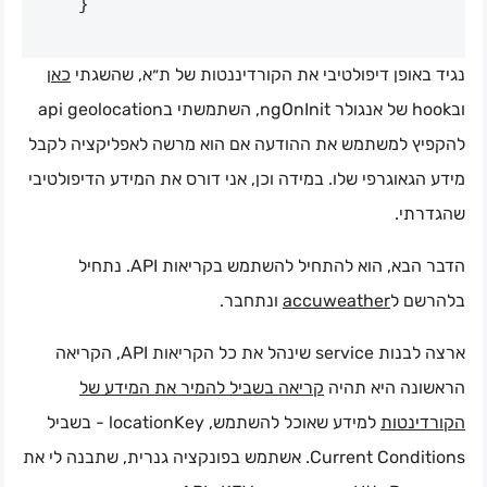
}
נגיד באופן דיפולטיבי את הקורדיננטות של ת״א, שהשגתי
כאן
ובhook של אנגולר ngOnInit, השתמשתי בapi geolocation
להקפיץ למשתמש את ההודעה אם הוא מרשה לאפליקציה לקבל
מידע הגאוגרפי שלו. במידה וכן, אני דורס את המידע הדיפולטיבי
שהגדרתי.
הדבר הבא, הוא להתחיל להשתמש בקריאות API. נתחיל
ונתחבר.
accuweather
בלהרשם ל
ארצה לבנות service שינהל את כל הקריאות API, הקריאה
הראשונה היא תהיה
קריאה בשביל להמיר את המידע של
הקורדינטות
למידע שאוכל להשתמש, locationKey - בשביל
Current Conditions. אשתמש בפונקציה גנרית, שתבנה לי את