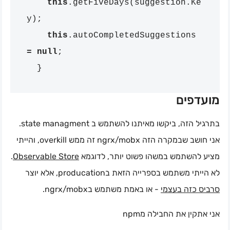
this
.
getFiveDays
(
suggestion
.
Ke
y
);
this
.
autoCompletedSuggestions
=
null
;
}
מועדפים
בתרגיל הזה, ביקשו מאיתנו להשתמש ב state managment.
אני חושב שבמקרה הזה ngrx/mobx זה ממש overkill, והייתי
.
Observable Store
מציע להשתמש במשהו פשוט יותר, לדוגמא
לא הייתי משתמש בספרייה הזאת בproducation, אלא יוצר
סרביס כזה בעצמי
- או באמת משתמש בngrx/mobx.
אני אתקין את החבילה מnpm