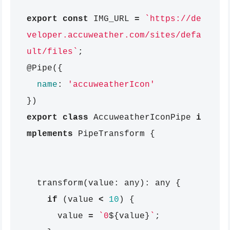
export
const
IMG_URL
=
`https://de
veloper.accuweather.com/sites/defa
ult/files`
;
@
Pipe
({
name
:
'accuweatherIcon'
})
export
class
AccuweatherIconPipe
i
mplements
PipeTransform
{
transform
(
value
:
any
):
any
{
if
(
value
<
10
)
{
value
=
`0
${
value
}
`
;