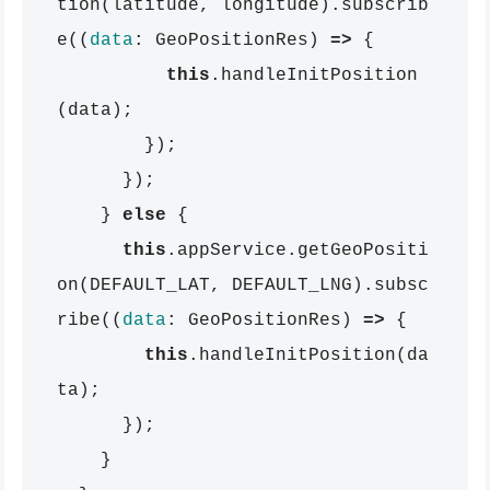
tion
(
latitude
,
longitude
).
subscrib
e
((
data
:
GeoPositionRes
)
=>
{
this
.
handleInitPosition
(
data
);
});
});
}
else
{
this
.
appService
.
getGeoPositi
on
(
DEFAULT_LAT
,
DEFAULT_LNG
).
subsc
ribe
((
data
:
GeoPositionRes
)
=>
{
this
.
handleInitPosition
(
da
ta
);
});
}