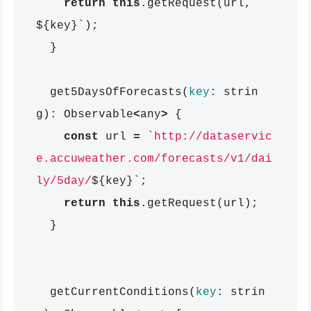
return
this
.
getRequest
(
url
,
`
${
key
}
`
);
}
get5DaysOfForecasts
(
key
:
strin
g
):
Observable
<
any
>
{
const
url
=
`http://dataservic
e.accuweather.com/forecasts/v1/dai
ly/5day/
${
key
}
`
;
return
this
.
getRequest
(
url
);
}
getCurrentConditions
(
key
:
strin