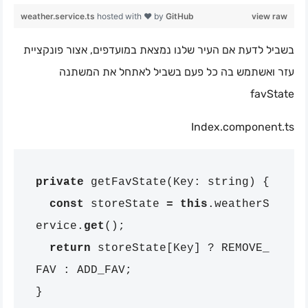
weather.service.ts
hosted with ❤ by
GitHub
view raw
בשביל לדעת אם העיר שלנו נמצאת במועדפים, אצור פונקציית
עזר ואשתמש בה כל פעם בשביל לאתחל את המשתנה
favState
Index.component.ts
private
getFavState
(
Key
:
string
)
{
const
storeState
=
this
.
weatherS
ervice
.
get
();
return
storeState
[
Key
]
?
REMOVE_
FAV
:
ADD_FAV
;
}