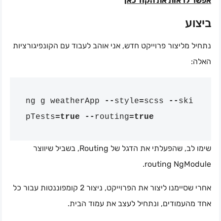
אפשר לראות את הקוד כאן
ביצוע
נתחיל מליצור פרוייקט חדש, אני אוהב לעבוד עם הקונפיגורציות
האלה:
ng
g
weatherApp
--
style
=
scss
--
ski
pTests
=
true
--
routing
=
true
שימו לב, שהפעלתי את הדגל של Routing, בשביל שיווצר
routing NgModule.
אחרי שסיימנו ליצור את הפרוייקט, ניצור 2 קומפוננטות עבור כל
אחד מהעמודים, ונתחיל לעצב את עמוד הבית.