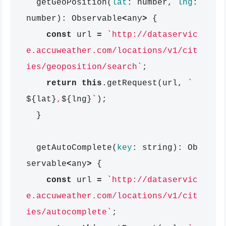
getGeoPosition
(
lat
:
number
,
lng
:
number
):
Observable
<
any
>
{
const
url
=
`http://dataservic
e.accuweather.com/locations/v1/cit
ies/geoposition/search`
;
return
this
.
getRequest
(
url
,
`
${
lat
}
,
${
lng
}
`
);
}
getAutoComplete
(
key
:
string
):
Ob
servable
<
any
>
{
const
url
=
`http://dataservic
e.accuweather.com/locations/v1/cit
ies/autocomplete`
;