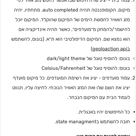
עמוד בית - יציג שדה חיפוש שבו אפשר לחפש מזג אוויר לפי
מיקום. הקומופננטה תהיה auto completed. מתחתיו, יהיה
מזג האוויר לחמשת הימים של המיקום שהוקלד. המיקום יוכל
להישמר/להמחק מ״מועדפים״, כאשר תהיה אינדיקציה אם
הוא נמצא שם. המיקום הדיפולטיבי הוא ת״א. (בונוס, להשתמש
)
בgeoloaction api
בונוס: להוסיף טוגל של dark/light theme
בונוס: להוסיף טוגל של Celsius/Fahrenheit
עמוד מועדפים - יציג את רשימת המועדפים. כל מיקום מועדף
יציג את השם שלו ואת המזג האוויר הנוכחי. לחיצה עליו, תנווט
לעמוד הבית עם המיקום הנבחר.
כל החיפושים יהיו באנגלית.
חובה להשתמש בstate managment.