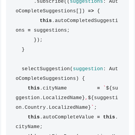
.
subscribe
((
suggestions
:
Aut
oCompleteSuggestions
[])
=>
{
this
.
autoCompletedSuggesti
ons
=
suggestions
;
});
}
selectSuggestion
(
suggestion
:
Aut
oCompleteSuggestions
)
{
this
.
cityName
=
`
${
su
ggestion
.
LocalizedName
}
,
${
suggesti
on
.
Country
.
LocalizedName
}
`
;
this
.
autoCompleteValue
=
this
.
cityName
;