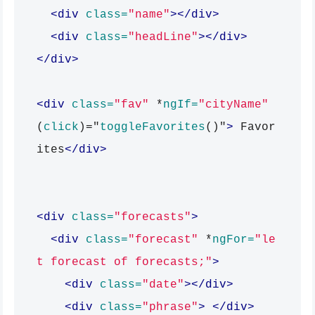
<div
class=
"name"
></div>
<div
class=
"headLine"
></div>
</div>
<div
class=
"fav"
*
ngIf=
"cityName"
(
click
)="
toggleFavorites
()"
>
 Favor
ites
</div>
<div
class=
"forecasts"
>
<div
class=
"forecast"
*
ngFor=
"le
t forecast of forecasts;"
>
<div
class=
"date"
></div>
<div
class=
"phrase"
>
</div>