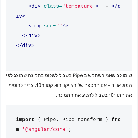
<div
class=
"tempature"
>
  - 
</d
iv>
<img
src=
""
/>
</div>
</div>
שימו לב שאני משתמש ב Pipe בשביל לשלוט בתמונה שתוצג לפי
המזג אוויר - אם המספר של האייקון הוא קטן מ10, צריך להוסיף
את התו ״0״ בשביל להציג את התמונה.
import
{
Pipe
,
PipeTransform
}
fro
m
'@angular/core'
;