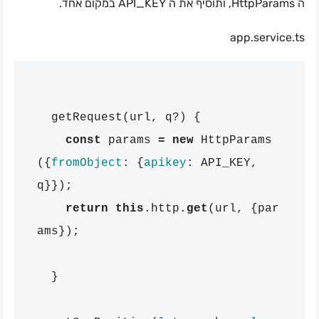
ה HttpParams, ותוסיף את ה API_KEY במקום אחד.
app.service.ts
getRequest
(
url
,
q
?)
{
const
params
=
new
HttpParams
({
fromObject
:
{
apikey
:
API_KEY
,
q
}});
return
this
.
http
.
get
(
url
,
{
par
ams
});
}