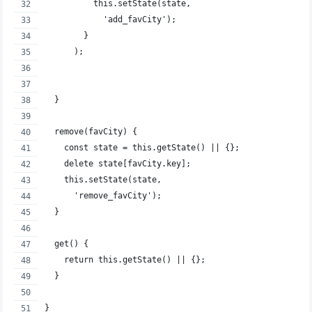
          this.setState(state,
            'add_favCity');
        }
      );
  }
  remove(favCity) {
    const state = this.getState() || {};
    delete state[favCity.key];
    this.setState(state,
      'remove_favCity');
  }
  get() {
    return this.getState() || {};
  }
}