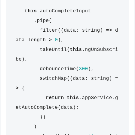
this
.
autoCompleteInput
.
pipe
(
filter
((
data
:
string
)
=>
d
ata
.
length
>
0
),
takeUntil
(
this
.
ngUnSubscri
be
),
debounceTime
(
300
),
switchMap
((
data
:
string
)
=
>
{
return
this
.
appService
.
g
etAutoComplete
(
data
);
})
)