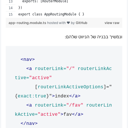
  exports: [RouterModule]
})
export class AppRoutingModule { }
app-routing.module.ts
hosted with ❤ by
GitHub
view raw
ונמשיך בבניה של הניווט שלהם:
<nav>
<a
routerLink=
"/"
routerLinkAc
tive=
"active"
[
routerLinkActiveOptions
]="
{
exact:true
}"
>
index
</a>
<a
routerLink=
"/fav"
routerLin
kActive=
"active"
>
fav
</a>
</nav>