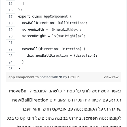
  ]
})
export class AppComponent {
  newBallDirection: BallDirections;
  screenWidth = `${maxWidth}px`;
  screenHeight = `${maxHeight}px`;
  moveBall(direction: Direction) {
    this.newBallDirection = {direction};
  }
}
app.component.ts
hosted with ❤ by
GitHub
view raw
כאשר המשתמש לוחץ על כפתור כלשהו, הפונקציה moveBall
תקרא, עם הכיוון החדש. ידרס האובייקט newBallDirection
שהגדרתי על הקומפוננטה עם אובייקט חדש, והוא יועבר
לקומפוננטה screen. בחרתי במבנה נתונים של אובייקט כי בכל