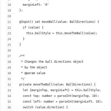
    marginLeft: '0'
  };
  @Input() set moveBall(value: BallDirections) {
    if (value) {
      this.ballStyle = this.moveTheBall(value);
    }
  }
  /**
   * Changes the ball directions object
   * by the object
   * @param value
   */
  private moveTheBall(value: BallDirections) {
    let {marginTop, marginLeft} = this.ballStyle;
    const top: number = parseInt(marginTop, 10);
    const left: number = parseInt(marginLeft, 10);
    switch (value.direction) {