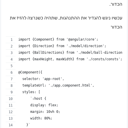
הכדור.
עכשיו ניגש להגדיר את ההתנהגות, שתהיה כשנרצה להזיז את
הכדור
import {Component} from '@angular/core';
import {Direction} from './model/direction';
import {BallDirections} from './model/ball-directions'
import {maxHeight, maxWidth} from './consts/consts';
@Component({
  selector: 'app-root',
  templateUrl: './app.component.html',
  styles: [
      `:host {
      display: flex;
      margin: 10vh 0;
      width: 80%;
    }`