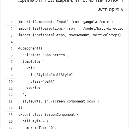
דריסה כזו יווצר פויינטר חדש והקומפוננטה תדע שהתקבל
אובייקט חדש.
import {Component, Input} from '@angular/core';
import {BallDirections} from '../model/ball-directions
import {horizontalSteps, moveAmount, verticalSteps} fr
@Component({
  selector: 'app-screen',
  template: `
    <div
      [ngStyle]="ballStyle"
      class="ball"
    ></div>
  `,
  styleUrls: ['./screen.component.scss']
})
export class ScreenComponent {
  ballStyle = {
    marginTop: '0',