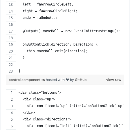
  left = faArrowCircleLeft;
  right = faArrowCircleRight;
  undo = faUndoAlt;
  @Output() moveBall = new EventEmitter<string>();
  onButtonClick(direction: Direction) {
    this.moveBall.emit(direction);
  }
}
control.component.ts
hosted with ❤ by
GitHub
view raw
<div class="buttons">
  <div class="up">
    <fa-icon [icon]="up" (click)="onButtonClick('up')"
  </div>
  <div class="directions">
    <fa-icon [icon]="left" (click)="onButtonClick('lef