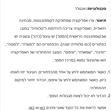
טכנולוגיות:
אנגולר
תיאור
: צרו אפליקציה שמחולקת לקומפוננטות. מבחינה
ויזואלית, האפליקציה צריכה להידמות ל״טלווזיה״ במובן
שבקומפוננטה הראשית (המסך) יש עיגול (כדור) ובשניה יש
כפתורים (כמו טלוויזיה ישנה). הכפתורים הם ״למעלה״, ״למטה״,
״ימינה״, ״שמאלה״, ״איפוס״. המצב ההתחלתי של האפליקציה
הוא שהעיגול נמצא במרכז המסך.
כאשר המשתמש ילחץ על אחד מהכפתורים, העיגול יזוז לאותו
כיוון. כאשר המשתמש ילחץ על איפוס, הכדור יחזור למיקום
ההתחלתי.
הכדור לא יכול לצאת מגבולות המסך.
.
כאן
או
כאן
אפשר לראות את כל הקוד שאני אדגים