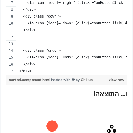
    <fa-icon [icon]="right" (click)="onButtonClick('ri
  </div>
  <div class="down">
    <fa-icon [icon]="down" (click)="onButtonClick('dow
  </div>
  <div class="undo">
    <fa-icon [icon]="undo" (click)="onButtonClick('res
  </div>
</div>
control.component.html
hosted with ❤ by
GitHub
view raw
ו… התוצאה!