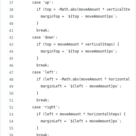
      case 'up':
        if (top > -Math.abs(moveAmount * verticalSteps
          marginTop = `${top - moveAmount}px`;
        }
        break;
      case 'down':
        if (top < moveAmount * verticalSteps) {
          marginTop = `${top + moveAmount}px`;
        }
        break;
      case 'left':
        if (left > -Math.abs(moveAmount * horizontalSt
          marginLeft = `${left - moveAmount}px`;
        }
        break;
      case 'right':
        if (left < moveAmount * horizontalSteps) {
          marginLeft = `${left + moveAmount}px`;
        }
        break;